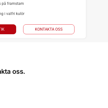
s på framstam
g i valfri kulör
IK
KONTAKTA OSS
akta oss.