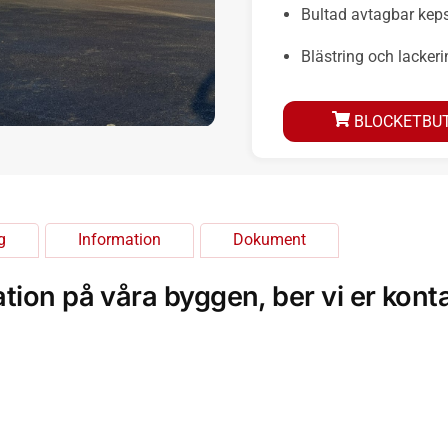
Bultad avtagbar kep
Blästring och lackerin
BLOCKETBUT
g
Information
Dokument
tion på våra byggen, ber vi er kont