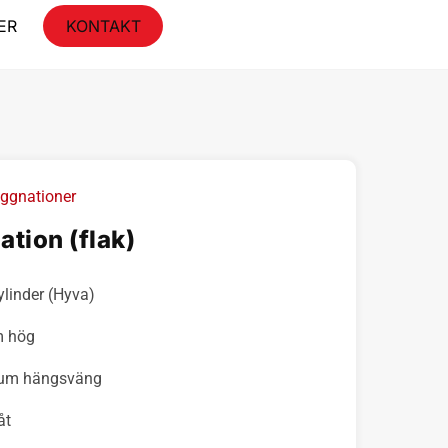
ER
KONTAKT
ggnationer
tion (flak)
linder (Hyva)
m hög
nium hängsväng
åt