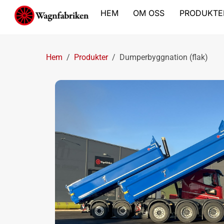
Skip
HEM
OM OSS
PRODUKTE
to
content
Hem
/
Produkter
/
Dumperbyggnation (flak)