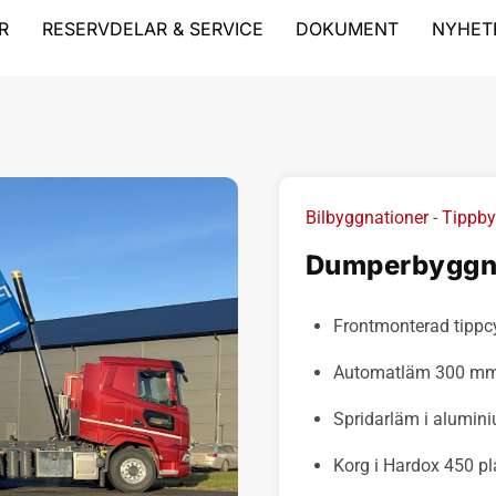
R
RESERVDELAR & SERVICE
DOKUMENT
NYHET
Bilbyggnationer
-
Tippby
Dumperbyggna
Frontmonterad tippcy
Automatläm 300 m
Spridarläm i alumi
Korg i Hardox 450 pl